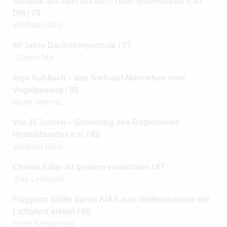
Schätze aus dem Archiv – Teller Nudelsuppe 0,35
DM / 75
Wolfram Bleis
60 Jahre Dachsbergschule / 77
Jürgen Mai
Ingo Kahlisch – das Steh-auf-Männchen vom
Vogelgesang / 80
René Wernitz
Vor 35 Jahren – Gründung des Rathenower
Heimatbundes e.V. / 82
Wolfram Bleis
Christa Eißer ist gestern verstorben / 87
Eva Lehmann
Flugplatz Stölln durch AIAA zum Weltkulturerbe der
Luftfahrrt erklärt / 90
Horst Schwenzer