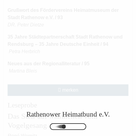
Grußwort des Fördervereins Heimatmuseum der
Stadt Rathenow e.V. / 93
DR. Peter Dietze
35 Jahre Städtepartnerschaft Stadt Rathenow und
Rendsburg – 35 Jahre Deutsche Einheit / 94
Petra Herbrich
Neues aus der Regionalliteratur / 95
Martina Bleis
merken
Leseprobe
Rathenower Heimatbund e.V.
Das Steh-auf-Männchen vom
Vogelgesang
René Wernitz