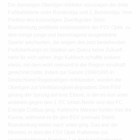
Die damaligen Oberligen bildeten sozusagen die dritte
Fußballebene unter Bundesliga und 2. Bundesliga. Vom
Profitrip des kurzzeitigen Zweitligisten Stahl
Brandenburg profitierte insbesondere der FSV Optik, zu
dem einige junge und hervorragend ausgebildete
Spieler wechselten, die wegen des jetzt bestehenden
Profiüberhangs im Stadion am Quenz keine Zukunft
mehr für sich sahen. Ingo Kahlisch schaffte sodann
etwas, mit dem wohl niemand in der Region ernsthaft
gerechnet hätte. Indem zur Saison 1994/1995 in
Deutschland Regionalligen entstanden, wurden die
Oberligen zur Viertklassigkeit degradiert. Dem FSV
gelang der Sprung auf eine Ebene, in der es nun unter
anderem gegen den 1. FC Union Berlin und den FC
Energie Cottbus ging. Kahlischs Männer hielten hier die
Klasse, während es für den BSV (vormals Stahl)
Brandenburg weiter nach unten ging. Das war der
Moment, in dem der FSV Optik Rathenow zur
unangefochtenen Nummer 1 in der havelländischen